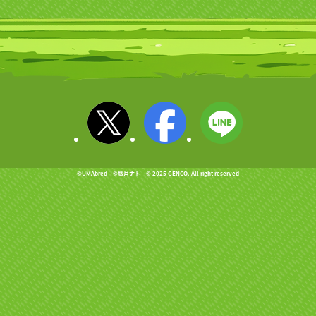
©UMAbred ©鷹月ナト © 2025 GENCO. All right reserved