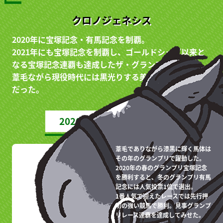
クロノジェネシス
2020年に宝塚記念・有馬記念を制覇。
2021年にも宝塚記念を制覇し、ゴールドシップ以来と
なる宝塚記念連覇も達成したザ・グランプリホース。
葦毛ながら現役時代には黒光りする美しい馬体が持ち味
だった。
2020年 有馬記念（G1）
葦毛でありながら漆黒に輝く馬体は
その年のグランプリで躍動した。
2020年の春のグランプリ宝塚記念
を勝利すると、冬のグランプリ有馬
記念には人気投票1位で選出。
1番人気で迎えたレースでは先行押
切の強い競馬で勝利。見事グランプ
リレース連覇を達成してみせた。